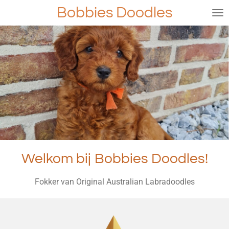
Bobbies Doodles
Ga
direct
naar
de
hoofdinhoud
Welkom bij Bobbies Doodles!
Fokker van Original Australian Labradoodles